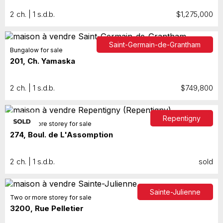
2 ch. | 1 s.d.b.
$1,275,000
Saint-Germain-de-Grantham
Bungalow for sale
201, Ch. Yamaska
2 ch. | 1 s.d.b.
$749,800
Repentigny
Two or more storey for sale
274, Boul. de L'Assomption
2 ch. | 1 s.d.b.
sold
Sainte-Julienne
Two or more storey for sale
3200, Rue Pelletier