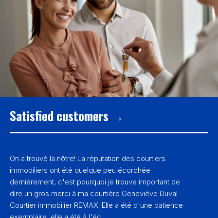
Satisfied customers →
On a trouvé la nôtre! La réputation des courtiers
immobiliers ont été quelque peu écorchée
dernièrement, c'est pourquoi je trouve important de
dire un gros merci à ma courtière Geneviève Duval -
Courtier immobilier REMAX. Elle a été d'une patience
exemplaire, elle a été à l'éc...