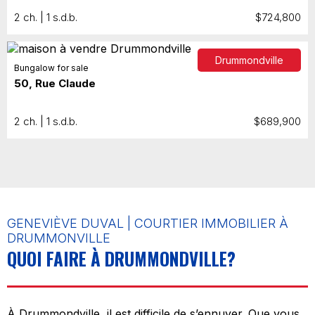
2 ch. | 1 s.d.b.
$724,800
Drummondville
Bungalow for sale
50, Rue Claude
2 ch. | 1 s.d.b.
$689,900
GENEVIÈVE DUVAL | COURTIER IMMOBILIER À
DRUMMONVILLE
QUOI FAIRE À DRUMMONDVILLE?
À Drummondville, il est difficile de s’ennuyer. Que vous