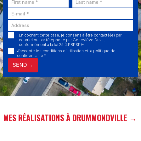
En cochant cette case, je consens à être contacté(e) par
courriel ou par téléphone par Geneviève Duval,
conformément à la loi 25 (LPRPSP)*
J’accepte les conditions d’utilisation et la politique de
confidentialité *
MES RÉALISATIONS À DRUMMONDVILLE →