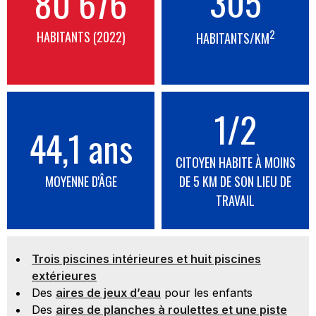
305
80 676
2
HABITANTS (2022)
HABITANTS/KM
1/2
44,1 ans
CITOYEN HABITE À MOINS
MOYENNE D'ÂGE
DE 5 KM DE SON LIEU DE
TRAVAIL
Trois piscines intérieures et huit piscines
extérieures
Des
aires de jeux d’eau
pour les enfants
Des
aires de planches à roulettes et une piste