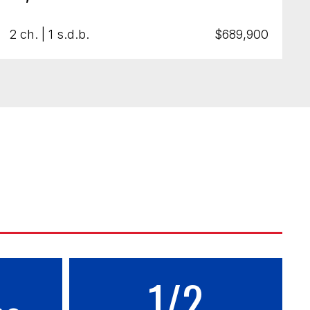
2 ch. | 1 s.d.b.
$689,900
1/2