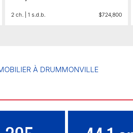
2 ch. | 1 s.d.b.
$724,800
MMOBILIER À DRUMMONVILLE