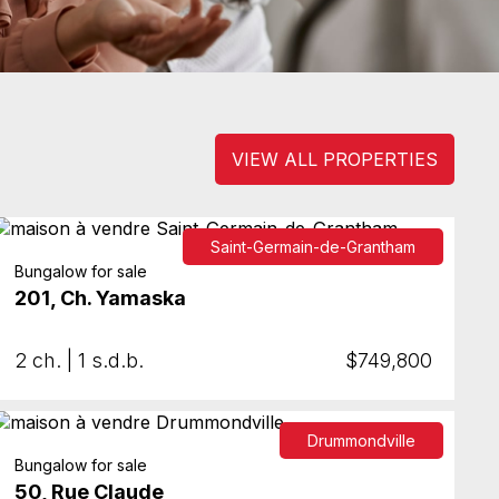
VIEW ALL PROPERTIES
Saint-Germain-de-Grantham
Bungalow for sale
201, Ch. Yamaska
2 ch. | 1 s.d.b.
$749,800
Drummondville
Bungalow for sale
50, Rue Claude