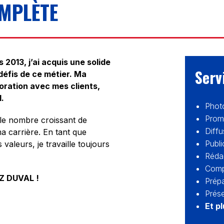
MPLÈTE
2013, j’ai acquis une solide
Serv
défis de ce métier. Ma
boration avec mes clients,
l.
Phot
Prom
le nombre croissant de
Diff
a carrière. En tant que
Publi
aleurs, je travaille toujours
Rédac
Compt
Z DUVAL !
Prépa
Prése
Et p