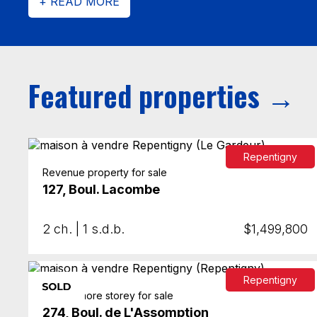
+ READ MORE
Featured properties →
Repentigny
Revenue property for sale
127, Boul. Lacombe
2 ch. | 1 s.d.b.
$1,499,800
Repentigny
Two or more storey for sale
274, Boul. de L'Assomption