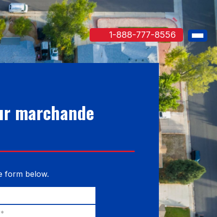
1-888-777-8556
eur marchande
he form below.